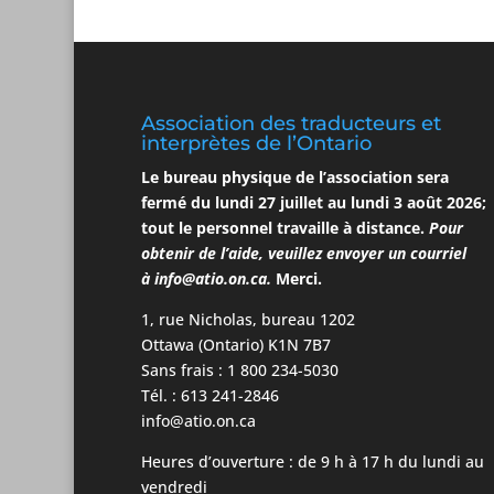
Association des traducteurs et
interprètes de l’Ontario
Le bureau physique de l’association
sera
fermé du lundi 27 juillet au lundi 3
août
2026;
tout le personnel travaille à distance.
Pour
obtenir de l’aide, veuillez envoyer un courriel
à
info@atio.on.ca
.
Merci.
1, rue Nicholas, bureau 1202
Ottawa (Ontario) K1N 7B7
Sans frais : 1 800 234-5030
Tél. : 613 241-2846
info@atio.on.ca
Heures d’ouverture : de 9 h à 17 h du lundi au
vendredi