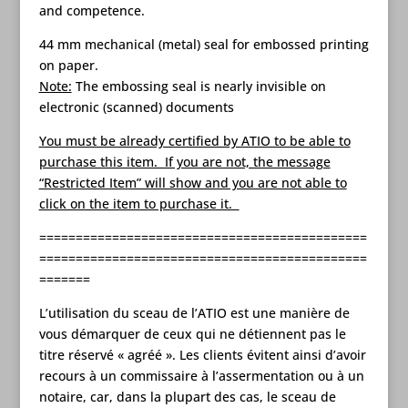
and competence.
44 mm mechanical (metal) seal for embossed printing
on paper.
Note:
The embossing seal is nearly invisible on
electronic (scanned) documents
You must be already certified by ATIO to be able to
purchase this item. If you are not, the message
“Restricted Item” will show and you are not able to
click on the item to purchase it.
=============================================
=============================================
=======
L’utilisation du sceau de l’ATIO est une manière de
vous démarquer de ceux qui ne détiennent pas le
titre réservé « agréé ». Les clients évitent ainsi d’avoir
recours à un commissaire à l’assermentation ou à un
notaire, car, dans la plupart des cas, le sceau de